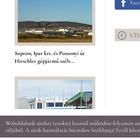
Fac
VI
Sopron, Ipar krt. és Pozsonyi út
Hirschler gépjármű szélv...
Weboldalunk sütiket (cookie) használ működése folyamán ann
© 2026 - A2 Építésziroda Kft.
céljából. A sütik használatát bármikor letilthatja! Erről bőv
KERESÉS AZ OLDAL TARTALMÁBAN
Sopron, Csengery u. Kiss gumiszerviz