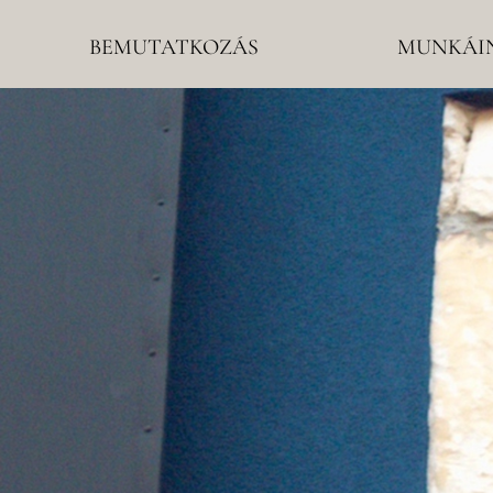
"Hűség" emlé...
BEMUTATKOZÁS
MUNKÁI
VELUX Magyarország Kft. fertődi
gyára