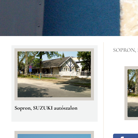
VELUX Magyarország Kft.
fertőszentmiklósi üzemei
SOPRON,
Sopron, SUZUKI autószalon