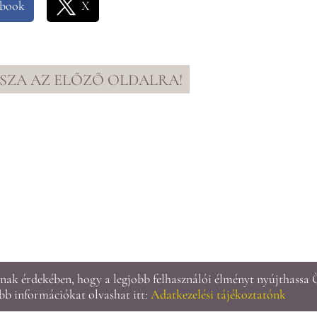
ebook
X
SSZA AZ ELŐZŐ OLDALRA!
ak érdekében, hogy a legjobb felhasználói élményt nyújthassa 
Oldal információk
l
Adatkezelési tájékoztató
l
Impresszum
ebb információkat olvashat itt:
Adatkezelési tájékoztatónk