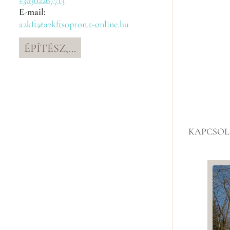
+36302267713
E-mail:
a2kft@a2kftsopron.t-online.hu
ÉPÍTÉSZ,...
KAPCSOL