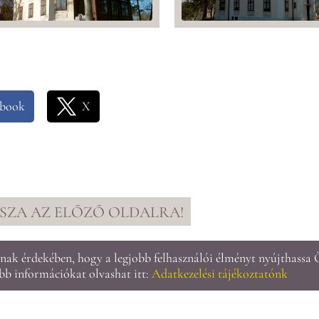
ebook
X
SSZA AZ ELŐZŐ OLDALRA!
ak érdekében, hogy a legjobb felhasználói élményt nyújthassa 
Oldal információk
l
Adatkezelési tájékoztató
l
Impresszum
ebb információkat olvashat itt:
Adatkezelési tájékoztatónk