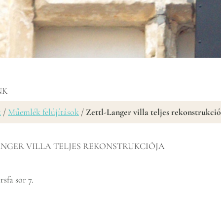
NK
k
/
Műemlék felújítások
/
Zettl-Langer villa teljes rekonstrukció
NGER VILLA TELJES REKONSTRUKCIÓJA
sfa sor 7.