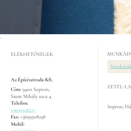
-
MUNKÁI
ELÉRHETŐSÉGEK
Munkáin
A2 Építésziroda Kft.
ZETTL-LA
Cím:
9400 Sopron,
Szent Mihály utca 4.
Telefon:
Sopron, Hár
+3699508257
Fax:
+3699508258
Mobil: