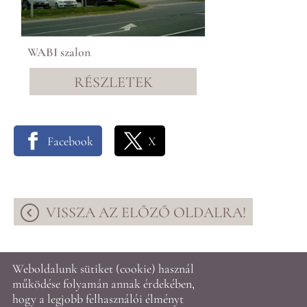
WABI szalon
RÉSZLETEK
Facebook
X
VISSZA AZ ELŐZŐ OLDALRA!
Weboldalunk sütiket (cookie) használ
© 2026 - A2 Építésziroda Kft.
működése folyamán annak érdekében,
hogy a legjobb felhasználói élményt