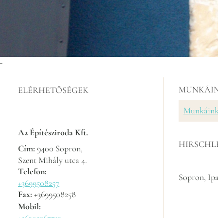
-
MUNKÁI
ELÉRHETŐSÉGEK
Munkáin
A2 Építésziroda Kft.
HIRSCHL
Cím:
9400 Sopron,
Szent Mihály utca 4.
Telefon:
Sopron, Ipa
+3699508257
Fax:
+3699508258
Mobil: