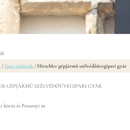
NK
k
/
Ipari épületek
/
Hirschler gépjármű szélvédőüvegipari gyár
ER GÉPJÁRMŰ SZÉLVÉDŐÜVEGIPARI GYÁR
r körút és Pozsonyi út