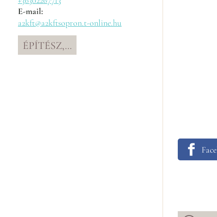
+36302267713
E-mail:
a2kft@a2kftsopron.t-online.hu
ÉPÍTÉSZ,...
Fac