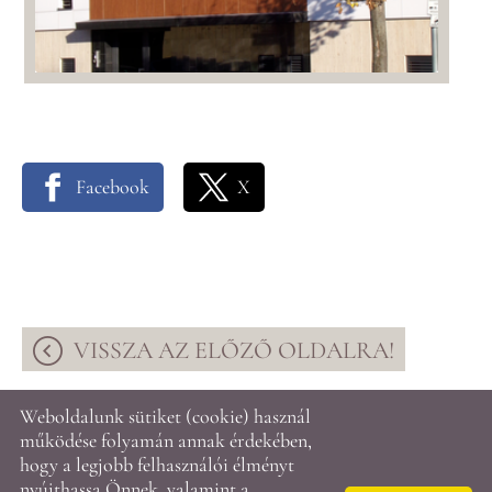
Facebook
X
VISSZA AZ ELŐZŐ OLDALRA!
Weboldalunk sütiket (cookie) használ
© 2026 - A2 Építésziroda Kft.
működése folyamán annak érdekében,
hogy a legjobb felhasználói élményt
nyújthassa Önnek, valamint a
Oldal információk
l
Adatkezelési tájékoztató
l