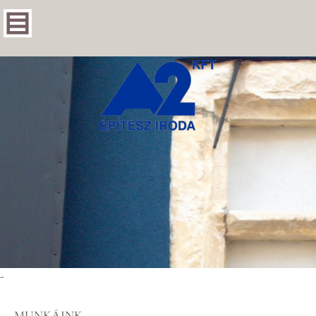
-
MUNKÁINK